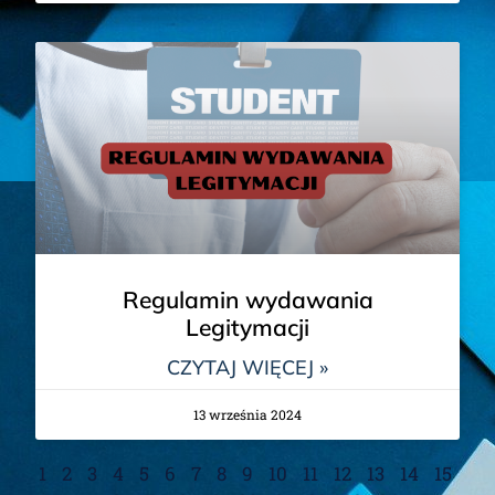
Regulamin wydawania
Legitymacji
CZYTAJ WIĘCEJ »
13 września 2024
1
2
3
4
5
6
7
8
9
10
11
12
13
14
15