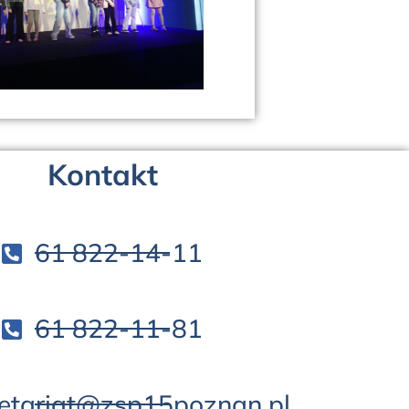
Kontakt
61 822-14-11
61 822-11-81
retariat@zsp15poznan.pl