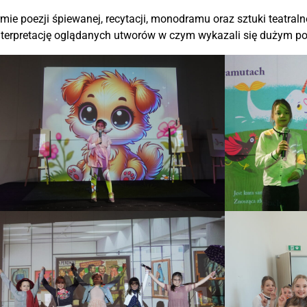
ie poezji śpiewanej, recytacji, monodramu oraz sztuki teatraln
nterpretację oglądanych utworów w czym wykazali się dużym p