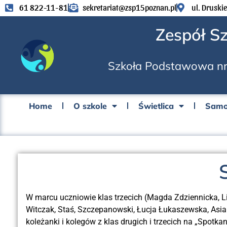
61 822-11-81
sekretariat@zsp15poznan.pl
ul. Druski
Zespół S
Szkoła Podstawowa nr
Home
O szkole
Świetlica
Samo
W marcu uczniowie klas trzecich (Magda Zdziennicka, Li
Witczak, Staś, Szczepanowski, Łucja Łukaszewska, Asia 
koleżanki i kolegów z klas drugich i trzecich na „Spotkan